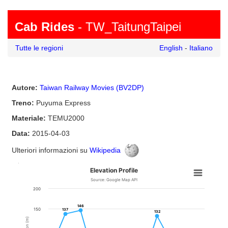
Cab Rides
- TW_TaitungTaipei
Tutte le regioni
English
-
Italiano
Autore:
Taiwan Railway Movies (BV2DP)
Treno:
Puyuma Express
Materiale:
TEMU2000
Data:
2015-04-03
Ulteriori informazioni su
Wikipedia
0
0
0
0
0
0
0
0
0
0
0
Elevation Profile
Source: Google Map API
200
146
146
150
137
137
132
132